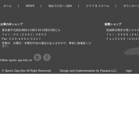
ホーム
|
NEWS
|
初めての方へ Q&A
|
クラブ & スクール
|
ダウンロー
お茶の水ショップ
板敷ショップ
東京都千代田区神田小川町3‐24‐15第2川田ビル
茨城県石岡市大増１９０
Ｔｅｌ：０３（３２９１）０８０２
Ｔｅｌ：０２９９（４４
Fax: ０２０-４６６４-０４１７
Ｆａｘ０２９９（４４)３
営業日 火曜日・木曜日不在の場合がありますので、事前に御連絡くだ
さい。
follow sports opa kite on
©
Sports Opa Kite
All Right Reserved. Design and Implementation by
Pawana LLC.
login