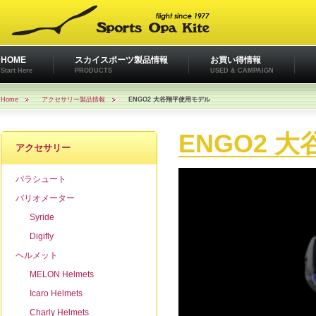
HOME
スカイスポーツ製品情報
お買い得情報
Start Here
PRODUCTS
USED & CAMPAIGN
Home
アクセサリー製品情報
ENGO2 大谷翔平使用モデル
ENGO2 
アクセサリー
パラシュート
バリオメーター
Syride
Digifly
ヘルメット
MELON Helmets
Icaro Helmets
Charly Helmets