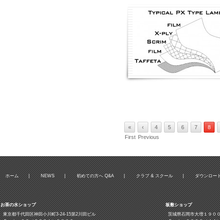
«
‹
4
5
6
7
8
First
Previous
ホーム
|
NEWS
|
初めての方へ Q&A
|
クラブ & スクール
|
ダウンロー
お茶の水ショップ
板敷ショップ
東京都千代田区神田小川町3‐24‐15第2川田ビル
茨城県石岡市大増１９０