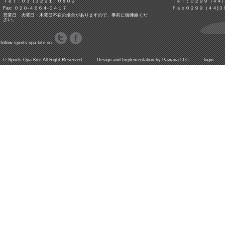
Ｔｅｌ：０３（３２９１）０８０２
Ｔｅｌ：０２９９（４４
Fax: ０２０-４６６４-０４１７
Ｆａｘ０２９９（４４)３
営業日 火曜日・木曜日不在の場合がありますので、事前に御連絡くだ
さい。
follow sports opa kite on
©
Sports Opa Kite
All Right Reserved. Design and Implementation by
Pawana LLC.
login