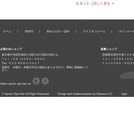
もタン […]
詳しく見る
ホーム
|
NEWS
|
初めての方へ Q&A
|
クラブ & スクール
|
ダウンロー
お茶の水ショップ
板敷ショップ
東京都千代田区神田小川町3‐24‐15第2川田ビル
茨城県石岡市大増１９０
Ｔｅｌ：０３（３２９１）０８０２
Ｔｅｌ：０２９９（４４
Fax: ０２０-４６６４-０４１７
Ｆａｘ０２９９（４４)３
営業日 火曜日・木曜日不在の場合がありますので、事前に御連絡くだ
さい。
follow sports opa kite on
©
Sports Opa Kite
All Right Reserved. Design and Implementation by
Pawana LLC.
login