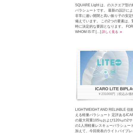
SQUARE Light は、のスクエア型
パラシュートです。 最新の設計に
非常に速い開閉と高い振り子の安定
備えています。 この2つの要素は、
時に決定的な要因となります。 FO
WHOM IS IT […]
詳しく見る
ICARO LITE BIPL
￥231000円（税込み価
LIGHTWEIGHT AND RELIABLE 
える軽量パラシュート 定評あるICA
の最大荷重105㎏および120㎏の2
の1人用軽量レスキューパラシュー
加えて、今回発表のライトバイプレ