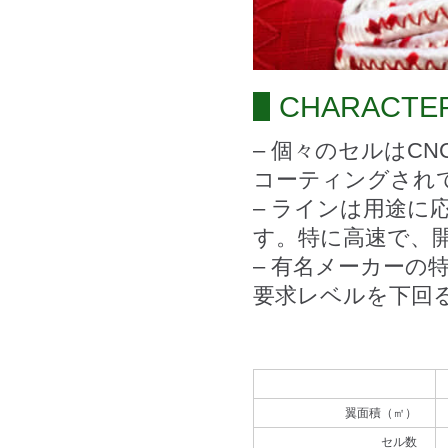
CHARACTE
– 個々のセルはC
コーティングされ
– ラインは用途
す。特に高速で、
– 有名メーカーの
要求レベルを下回
翼面積（㎡）
セル数