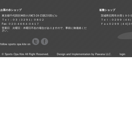
お茶の水ショップ
板敷ショップ
東京都千代田区神田小川町3‐24‐15第2川田ビル
茨城県石岡市大増１９０
Ｔｅｌ：０３（３２９１）０８０２
Ｔｅｌ：０２９９（４４
Fax: ０２０-４６６４-０４１７
Ｆａｘ０２９９（４４)３
営業日 火曜日・木曜日不在の場合がありますので、事前に御連絡くだ
さい。
follow sports opa kite on
©
Sports Opa Kite
All Right Reserved. Design and Implementation by
Pawana LLC.
login