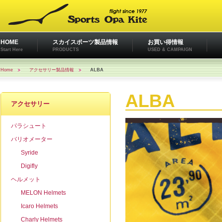
HOME
スカイスポーツ製品情報
お買い得情報
Start Here
PRODUCTS
USED & CAMPAIGN
Home
アクセサリー製品情報
ALBA
ALBA
アクセサリー
パラシュート
バリオメーター
Syride
Digifly
ヘルメット
MELON Helmets
Icaro Helmets
Charly Helmets