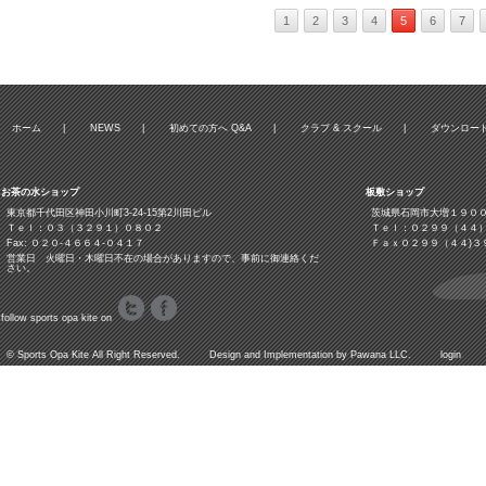
1
2
3
4
5
6
7
ホーム
|
NEWS
|
初めての方へ Q&A
|
クラブ & スクール
|
ダウンロー
お茶の水ショップ
板敷ショップ
東京都千代田区神田小川町3‐24‐15第2川田ビル
茨城県石岡市大増１９０
Ｔｅｌ：０３（３２９１）０８０２
Ｔｅｌ：０２９９（４４
Fax: ０２０-４６６４-０４１７
Ｆａｘ０２９９（４４)３
営業日 火曜日・木曜日不在の場合がありますので、事前に御連絡くだ
さい。
follow sports opa kite on
©
Sports Opa Kite
All Right Reserved. Design and Implementation by
Pawana LLC.
login