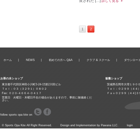
良された […]
詳しく見る
1
2
ホーム
|
NEWS
|
初めての方へ Q&A
|
クラブ & スクール
|
ダウンロー
お茶の水ショップ
板敷ショップ
東京都千代田区神田小川町3‐24‐15第2川田ビル
茨城県石岡市大増１９０
Ｔｅｌ：０３（３２９１）０８０２
Ｔｅｌ：０２９９（４４
Fax: ０２０-４６６４-０４１７
Ｆａｘ０２９９（４４)３
営業日 火曜日・木曜日不在の場合がありますので、事前に御連絡くだ
さい。
follow sports opa kite on
©
Sports Opa Kite
All Right Reserved. Design and Implementation by
Pawana LLC.
login