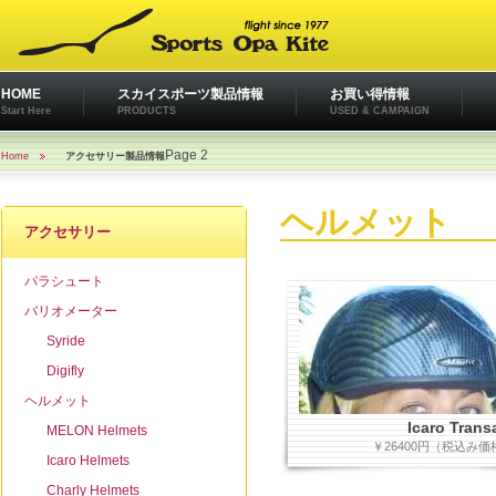
HOME
スカイスポーツ製品情報
お買い得情報
Start Here
PRODUCTS
USED & CAMPAIGN
Page 2
Home
アクセサリー製品情報
ヘルメット
アクセサリー
パラシュート
バリオメーター
Syride
Digifly
ヘルメット
Icaro Trans
MELON Helmets
￥26400円（税込み価
Icaro Helmets
Charly Helmets