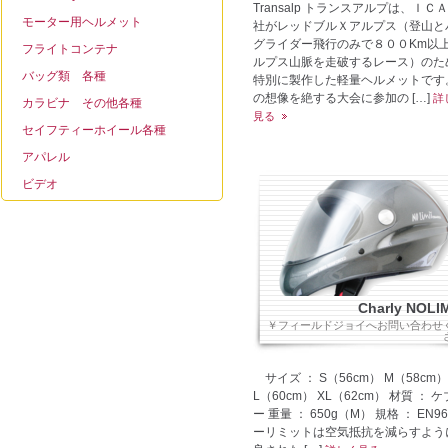
Transalp トランスアルプは、ＩＣ
モーター用ヘルメット
社がレッドブルＸアルプス（登山と
グライダー飛行のみで８００Km以
フライトコンテナ
ルプス山脈を走破するレース）のた
バッグ類 各種
特別に製作した軽量ヘルメットです
の想像を絶する大会に参加の […]
詳
カラビナ その他各種
見る
セイフティーホイール各種
アパレル
ビデオ
Charly NOLI
￥フィールドジョイへお問い合わせ
サイズ ： S（56cm） M（58cm）
L（60cm） XL（62cm） 材質 ： 
ー 重量 ： 650g（M） 規格 ： EN96
ーリミットは空気抵抗を減らすよう