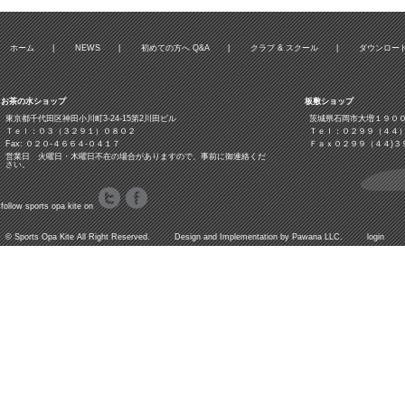
ホーム
|
NEWS
|
初めての方へ Q&A
|
クラブ & スクール
|
ダウンロー
お茶の水ショップ
板敷ショップ
東京都千代田区神田小川町3‐24‐15第2川田ビル
茨城県石岡市大増１９０
Ｔｅｌ：０３（３２９１）０８０２
Ｔｅｌ：０２９９（４４
Fax: ０２０-４６６４-０４１７
Ｆａｘ０２９９（４４)３
営業日 火曜日・木曜日不在の場合がありますので、事前に御連絡くだ
さい。
follow sports opa kite on
©
Sports Opa Kite
All Right Reserved. Design and Implementation by
Pawana LLC.
login