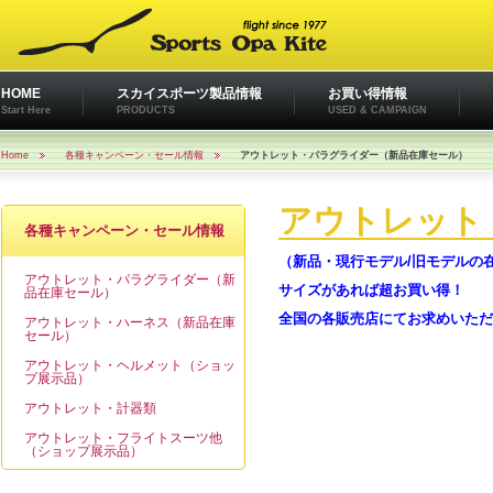
HOME
スカイスポーツ製品情報
お買い得情報
Start Here
PRODUCTS
USED & CAMPAIGN
Home
各種キャンペーン・セール情報
アウトレット・パラグライダー（新品在庫セール）
アウトレット
各種キャンペーン・セール情報
（新品・現行モデル/旧モデルの
アウトレット・パラグライダー（新
サイズがあれば超お買い得！
品在庫セール）
全国の各販売店にてお求めいただ
アウトレット・ハーネス（新品在庫
セール）
アウトレット・ヘルメット（ショッ
プ展示品）
アウトレット・計器類
アウトレット・フライトスーツ他
（ショップ展示品）