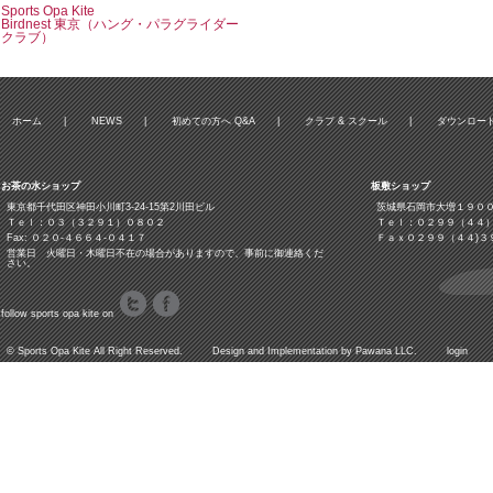
Sports Opa Kite
Birdnest 東京（ハング・パラグライダー
クラブ）
ホーム
|
NEWS
|
初めての方へ Q&A
|
クラブ & スクール
|
ダウンロー
お茶の水ショップ
板敷ショップ
東京都千代田区神田小川町3‐24‐15第2川田ビル
茨城県石岡市大増１９０
Ｔｅｌ：０３（３２９１）０８０２
Ｔｅｌ：０２９９（４４
Fax: ０２０-４６６４-０４１７
Ｆａｘ０２９９（４４)３
営業日 火曜日・木曜日不在の場合がありますので、事前に御連絡くだ
さい。
follow sports opa kite on
©
Sports Opa Kite
All Right Reserved. Design and Implementation by
Pawana LLC.
login