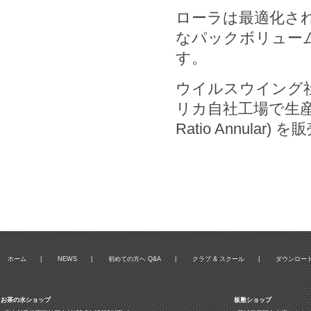
ローラは最適化さ
なパックボリュー
す。
ウイルスウイング
リカ自社工場で生産さ
Ratio Annular
ホーム
|
NEWS
|
初めての方へ Q&A
|
クラブ & スクール
|
ダウンロー
お茶の水ショップ
板敷ショップ