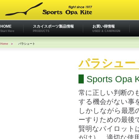
HOME
スカイスポーツ製品情報
お買い得情報
Start Here
PRODUCTS
USED & CAMPAIGN
Home
パラシュート
パラシュー
Sports Opa K
常に正しい判断の
する機会がない事
しかしながら最悪
ーすりための最後
賢明なパイロット
がけ）、適切な使