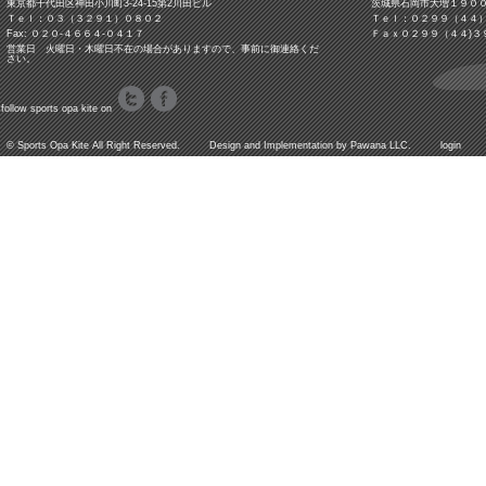
東京都千代田区神田小川町3‐24‐15第2川田ビル
茨城県石岡市大増１９０
Ｔｅｌ：０３（３２９１）０８０２
Ｔｅｌ：０２９９（４４
Fax: ０２０-４６６４-０４１７
Ｆａｘ０２９９（４４)３
営業日 火曜日・木曜日不在の場合がありますので、事前に御連絡くだ
さい。
follow sports opa kite on
©
Sports Opa Kite
All Right Reserved. Design and Implementation by
Pawana LLC.
login