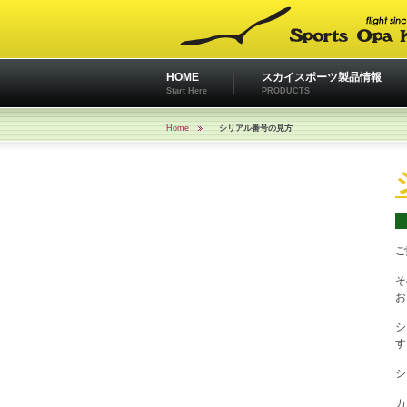
HOME
スカイスポーツ製品情報
Start Here
PRODUCTS
Home
シリアル番号の見方
ご
そ
お
シ
す
シ
カ