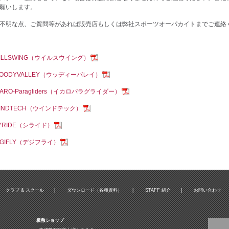
願いします。
不明な点、ご質問等があれば販売店もしくは弊社スポーツオーパカイトまでご連絡
ILLSWING（ウイルスウイング）
OODYVALLEY（ウッディーバレイ）
CARO-Paragliders（イカロパラグライダー）
INDTECH（ウインドテック）
YRIDE（シライド）
IGIFLY（デジフライ）
クラブ & スクール
|
ダウンロード（各種資料）
|
STAFF 紹介
|
お問い合わせ
板敷ショップ