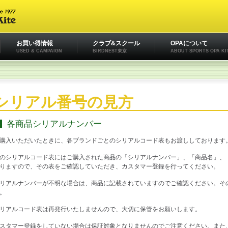
お買い得情報
クラブ&スクール
OPAについて
USED & CAMPAIGN
BIRDNEST東京
ABOUT SPORTS OPA KI
シリアル番号の見方
各商品シリアルナンバー
購入いただいたときに、各ブランドごとのシリアルコード表もお渡ししております
のシリアルコード表にはご購入された商品の「シリアルナンバー」、「商品名」、
りますので、その表をご確認していただき、カスタマー登録を行ってください。
リアルナンバーが不明な場合は、商品に記載されていますのでご確認ください。そ
。
リアルコード表は再発行いたしませんので、大切に保管をお願いします。
スタマー登録をしていない場合は保証対象となりませんのでご注意ください。また