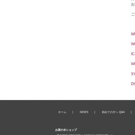
お
ご
W
W
I
W
S
D
ホーム
|
NEWS
|
初めての方へ Q&A
|
お茶の水ショップ