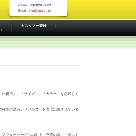
Phone :
03-3291-0802
Email :
info@opa.co.jp
カスタマー登録
TE
。
「出荷日」、「サイズ」、「カラー」を記載して
の確認方法もシリアルコード表に記載されていま
、アフターサービスの向上・充実の為、ご協力を